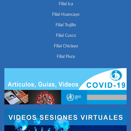
Filial Ica
Filial Huancayo
Filial Trujillo
Filial Cusco
Filial Chiclayo
Filial Piura