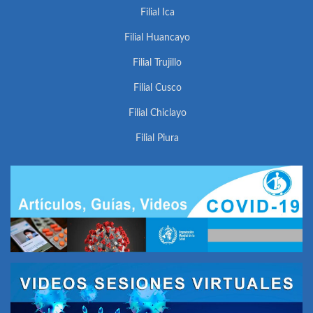
Filial Ica
Filial Huancayo
Filial Trujillo
Filial Cusco
Filial Chiclayo
Filial Piura