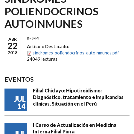
POLIENDOCRINOS
AUTOINMUNES
By
SPMI
ABR
22
Artículo Destacado:
2018
sindromes_poliendocrinos_autoinmunes.pdf
24049 lecturas
EVENTOS
Filial Chiclayo: Hipotiroidismo:
Diagnóstico, tratamiento e implicancias
JUL
clínicas. Situación en el Perú
14
I Curso de Actualización en Medicina
Interna Filial Piura
JUL