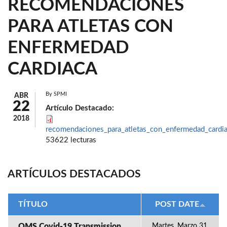
RECOMENDACIONES
PARA ATLETAS CON
ENFERMEDAD
CARDIACA
By
SPMI
ABR
22
Artículo Destacado:
2018
recomendaciones_para_atletas_con_enfermedad_cardia
53622 lecturas
ARTÍCULOS DESTACADOS
TÍTULO
POST DATE
OMS Covid-19 Transmission
Martes, Marzo 31,