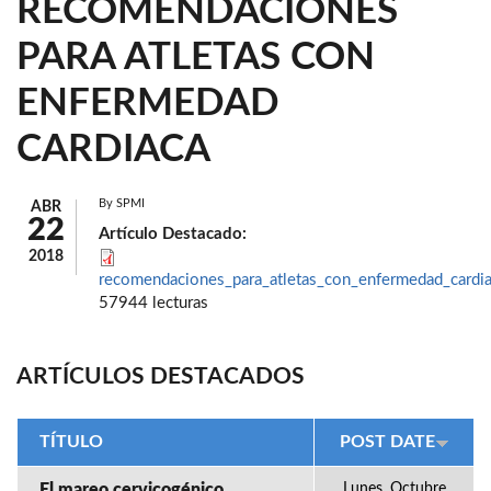
RECOMENDACIONES
PARA ATLETAS CON
ENFERMEDAD
CARDIACA
By
SPMI
ABR
22
Artículo Destacado:
2018
recomendaciones_para_atletas_con_enfermedad_cardia
57944 lecturas
ARTÍCULOS DESTACADOS
TÍTULO
POST DATE
El mareo cervicogénico
Lunes, Octubre