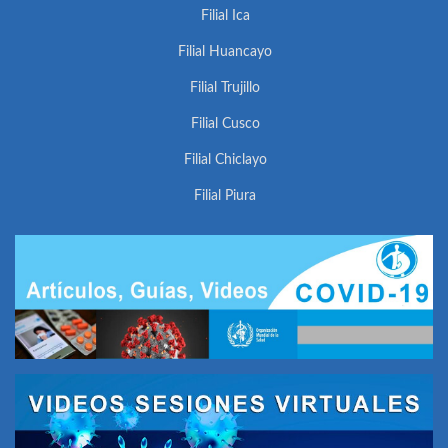
Filial Ica
Filial Huancayo
Filial Trujillo
Filial Cusco
Filial Chiclayo
Filial Piura