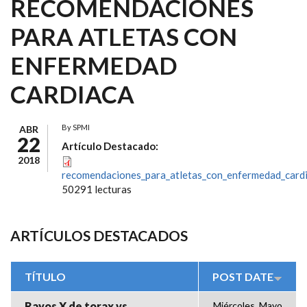
RECOMENDACIONES
PARA ATLETAS CON
ENFERMEDAD
CARDIACA
By
SPMI
ABR
22
Artículo Destacado:
2018
recomendaciones_para_atletas_con_enfermedad_cardi
50291 lecturas
ARTÍCULOS DESTACADOS
TÍTULO
POST DATE
Rayos X de torax vs.
Miércoles, Mayo