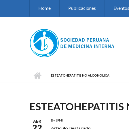
Pasar al contenido principal
Home
Publicaciones
Evento
ESTEATOHEPATITIS NO ALCOHOLICA
ESTEATOHEPATITIS
By
SPMI
ABR
22
Artículo Destacado: