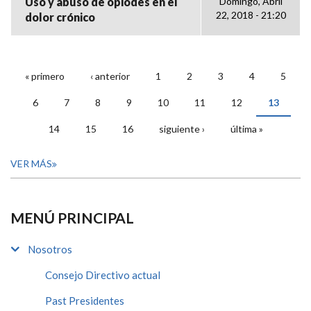
Uso y abuso de opiodes en el
Domingo, Abril
22, 2018 - 21:20
dolor crónico
« primero
‹ anterior
1
2
3
4
5
PÁGINAS
6
7
8
9
10
11
12
13
14
15
16
siguiente ›
última »
VER MÁS
MENÚ PRINCIPAL
Nosotros
Consejo Directivo actual
Past Presidentes