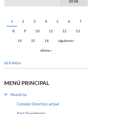
02:06
1
2
3
4
5
6
7
PÁGINAS
8
9
10
11
12
13
14
15
16
siguiente ›
última »
VER MÁS
MENÚ PRINCIPAL
Nosotros
Consejo Directivo actual
Past Presidentes