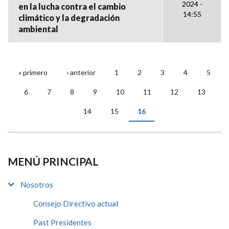
2024 -
en la lucha contra el cambio
14:55
climático y la degradación
ambiental
« primero
‹ anterior
1
2
3
4
5
PÁGINAS
6
7
8
9
10
11
12
13
14
15
16
MENÚ PRINCIPAL
Nosotros
Consejo Directivo actual
Past Presidentes