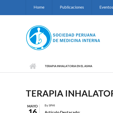
Pasar al contenido principal
Home
Publicaciones
Evento
TERAPIA INHALATORIA EN EL ASMA
TERAPIA INHALATOR
By
SPMI
MAYO
16
Artículo Destacado: