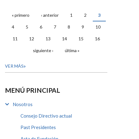
« primero
‹ anterior
1
2
3
PÁGINAS
4
5
6
7
8
9
10
11
12
13
14
15
16
siguiente ›
última »
VER MÁS
MENÚ PRINCIPAL
Nosotros
Consejo Directivo actual
Past Presidentes
Acta de Fundación