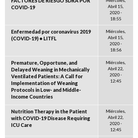
FACTORES DE RIESGO SDRA POR
Miércoles,
Abril 15,
COVID-19
2020 -
18:55
Enfermedad por coronavirus 2019
Miércoles,
Abril 15,
(COVID-19) • LITFL
2020 -
18:56
Premature, Opportune, and
Miércoles,
Abril 22,
Delayed Weaning in Mechanically
2020 -
Ventilated Patients: A Call for
12:45
Implementation of Weaning
Protocols in Low- and Middle-
Income Countries
Nutrition Therapy in the Patient
Miércoles,
Abril 22,
with COVID-19 Disease Requiring
2020 -
ICU Care
12:45