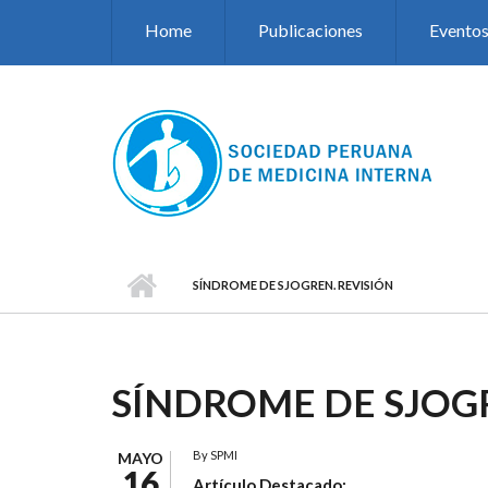
Pasar al contenido principal
Home
Publicaciones
Evento
SÍNDROME DE SJOGREN. REVISIÓN
SÍNDROME DE SJOGR
By
SPMI
MAYO
16
Artículo Destacado: