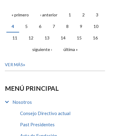
« primero
‹ anterior
1
2
3
PÁGINAS
4
5
6
7
8
9
10
11
12
13
14
15
16
siguiente ›
última »
VER MÁS
MENÚ PRINCIPAL
Nosotros
Consejo Directivo actual
Past Presidentes
Acta de Fundación