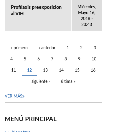
Profilaxis preexposicion
Miércoles,
Mayo 16,
al VIH
2018 -
23:43
« primero
‹ anterior
1
2
3
PÁGINAS
4
5
6
7
8
9
10
11
12
13
14
15
16
siguiente ›
última »
VER MÁS
MENÚ PRINCIPAL