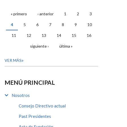
« primero
‹ anterior
1
2
3
PÁGINAS
4
5
6
7
8
9
10
11
12
13
14
15
16
siguiente ›
última »
VER MÁS
MENÚ PRINCIPAL
Nosotros
Consejo Directivo actual
Past Presidentes
Acta de Fundación