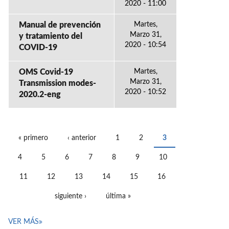
2020 - 11:00
Manual de prevención
Martes,
Marzo 31,
y tratamiento del
2020 - 10:54
COVID-19
OMS Covid-19
Martes,
Marzo 31,
Transmission modes-
2020 - 10:52
2020.2-eng
« primero
‹ anterior
1
2
3
PÁGINAS
4
5
6
7
8
9
10
11
12
13
14
15
16
siguiente ›
última »
VER MÁS