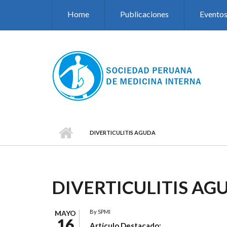
Pasar al contenido principal
Home
Publicaciones
Evento
DIVERTICULITIS AGUDA
DIVERTICULITIS AG
By
SPMI
MAYO
16
Artículo Destacado: