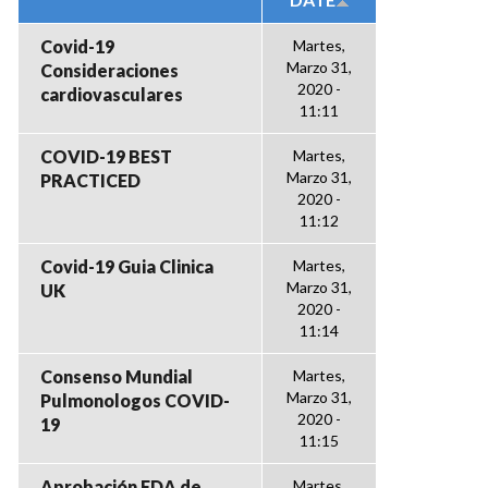
Covid-19
Martes,
Marzo 31,
Consideraciones
2020 -
cardiovasculares
11:11
COVID-19 BEST
Martes,
Marzo 31,
PRACTICED
2020 -
11:12
Covid-19 Guia Clinica
Martes,
Marzo 31,
UK
2020 -
11:14
Consenso Mundial
Martes,
Marzo 31,
Pulmonologos COVID-
2020 -
19
11:15
Aprobación FDA de
Martes,