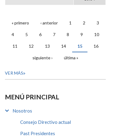
« primero
‹ anterior
1
2
3
PÁGINAS
4
5
6
7
8
9
10
11
12
13
14
15
16
siguiente ›
última »
VER MÁS
MENÚ PRINCIPAL
Nosotros
Consejo Directivo actual
Past Presidentes