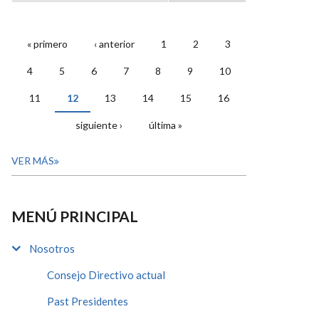
« primero
‹ anterior
1
2
3
PÁGINAS
4
5
6
7
8
9
10
11
12
13
14
15
16
siguiente ›
última »
VER MÁS
MENÚ PRINCIPAL
Nosotros
Consejo Directivo actual
Past Presidentes