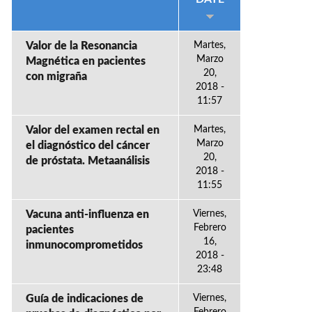
Valor de la Resonancia
Martes,
Marzo
Magnética en pacientes
20,
con migraña
2018 -
11:57
Valor del examen rectal en
Martes,
Marzo
el diagnóstico del cáncer
20,
de próstata. Metaanálisis
2018 -
11:55
Vacuna anti-influenza en
Viernes,
Febrero
pacientes
16,
inmunocomprometidos
2018 -
23:48
Guía de indicaciones de
Viernes,