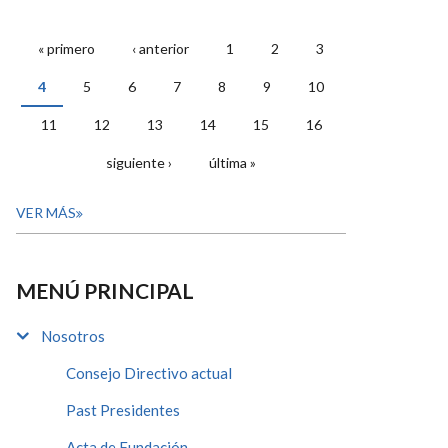
« primero
‹ anterior
1
2
3
PÁGINAS
4
5
6
7
8
9
10
11
12
13
14
15
16
siguiente ›
última »
VER MÁS
MENÚ PRINCIPAL
Nosotros
Consejo Directivo actual
Past Presidentes
Acta de Fundación