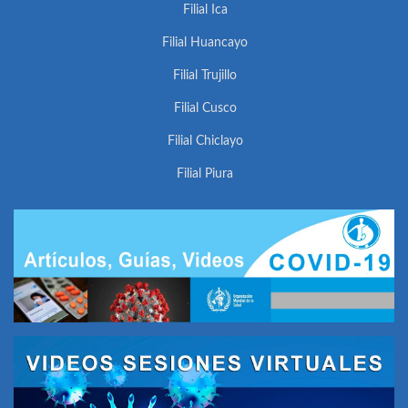
Filial Ica
Filial Huancayo
Filial Trujillo
Filial Cusco
Filial Chiclayo
Filial Piura