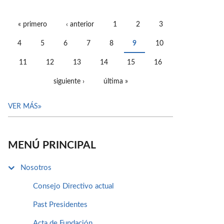
« primero
‹ anterior
1
2
3
PÁGINAS
4
5
6
7
8
9
10
11
12
13
14
15
16
siguiente ›
última »
VER MÁS
MENÚ PRINCIPAL
Nosotros
Consejo Directivo actual
Past Presidentes
Acta de Fundación