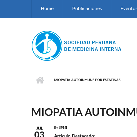
Pasar al contenido principal
Home
Publicaciones
Evento
MIOPATIA AUTOINMUNE POR ESTATINAS
MIOPATIA AUTOINM
By
SPMI
JUL
03
Artículo Destacado: