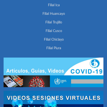
Filial Ica
Filial Huancayo
Filial Trujillo
Filial Cusco
Filial Chiclayo
Filial Piura