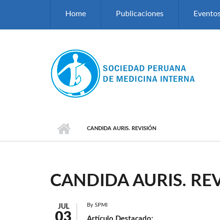
Pasar al contenido principal
Home
Publicaciones
Evento
CANDIDA AURIS. REVISIÓN
CANDIDA AURIS. RE
By
SPMI
JUL
03
Artículo Destacado: