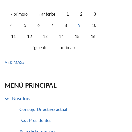
« primero
‹ anterior
1
2
3
PÁGINAS
4
5
6
7
8
9
10
11
12
13
14
15
16
siguiente ›
última »
VER MÁS
MENÚ PRINCIPAL
Nosotros
Consejo Directivo actual
Past Presidentes
Acta de Fundación