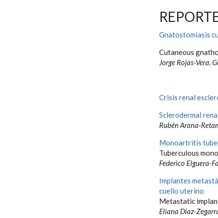
REPORTE
Gnatostomiasis c
Cutaneous gnatho
Jorge Rojas-Vera, 
Crisis renal escle
Sclerodermal renal
Rubén Arana-Retam
Monoartritis tuber
Tuberculous monoar
Federico Elguera-F
Implantes metastá
cuello uterino
Metastatic implan
Eliana Díaz-Zegarr