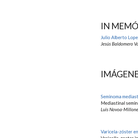
IN MEM
Julio Alberto Lop
Jesús Baldomero Va
IMÁGENE
Seminoma mediasti
Mediastinal semi
Luis Novoa-Millone
Varicela-zóster en