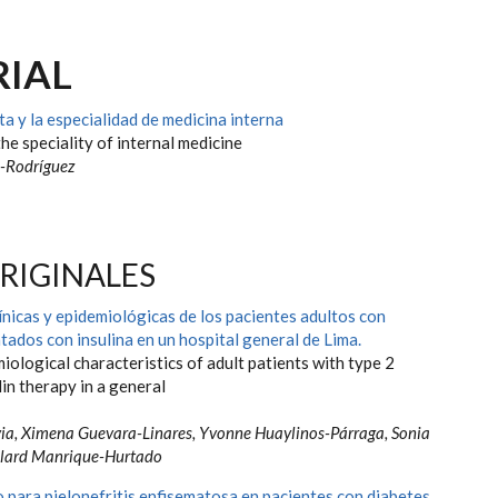
RIAL
ta y la especialidad de medicina interna
the speciality of internal medicine
-Rodríguez
RIGINALES
ínicas y epidemiológicas de los pacientes adultos con
atados con insulina en un hospital general de Lima.
miological characteristics of adult patients with type 2
lin therapy in a general
via, Ximena Guevara-Linares, Yvonne Huaylinos-Párraga, Sonia
elard Manrique-Hurtado
 para pielonefritis enfisematosa en pacientes con diabetes