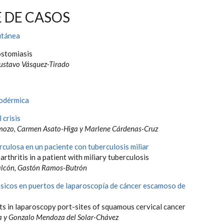
 DE CASOS
utánea
stomiasis
Gustavo Vásquez-Tirado
rodérmica
 crisis
ozo, Carmen Asato-Higa y Marlene Cárdenas-Cruz
culosa en un paciente con tuberculosis miliar
thritis in a patient with miliary tuberculosis
alcón, Gastón Ramos-Butrón
sicos en puertos de laparoscopía de cáncer escamoso de
ts in laparoscopy port-sites of squamous cervical cancer
a y Gonzalo Mendoza del Solar-Chávez