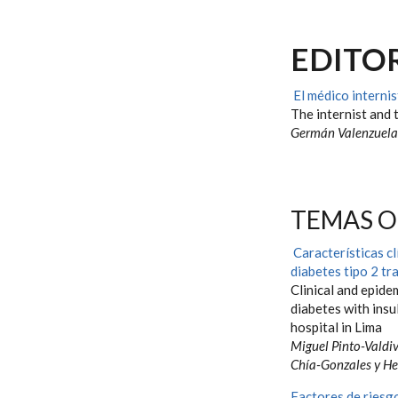
EDITO
El médico internis
The internist and 
Germán Valenzuela
TEMAS O
Características cl
diabetes tipo 2 tr
Clinical and epide
diabetes with insu
hospital in Lima
Miguel Pinto-Valdi
Chía-Gonzales y H
Factores de riesgo