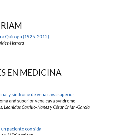
ÓRIAM
era Quiroga (1925-2012)
ldez-Herrera
S EN MEDICINA
nal y síndrome de vena cava superior
noma and superior vena cava syndrome
s, Leonidas Carrillo-Ñañez y César Chian-García
 un paciente con sida