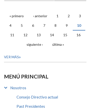
« primero
‹ anterior
1
2
3
PÁGINAS
4
5
6
7
8
9
10
11
12
13
14
15
16
siguiente ›
última »
VER MÁS
MENÚ PRINCIPAL
Nosotros
Consejo Directivo actual
Past Presidentes