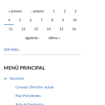
« primero
‹ anterior
1
2
3
PÁGINAS
4
5
6
7
8
9
10
11
12
13
14
15
16
siguiente ›
última »
VER MÁS
MENÚ PRINCIPAL
Nosotros
Consejo Directivo actual
Past Presidentes
Acta de Fundación