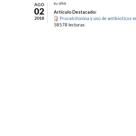
By
SPMI
AGO
02
Artículo Destacado:
2018
Procalcitonina y uso de antibioticos e
58578 lecturas