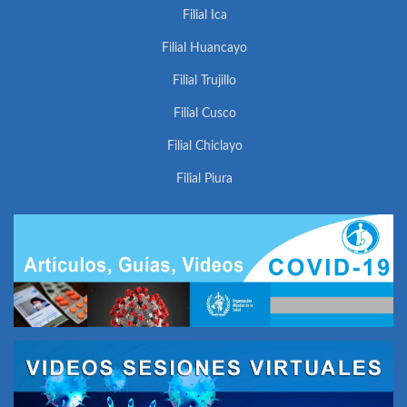
Filial Ica
Filial Huancayo
Filial Trujillo
Filial Cusco
Filial Chiclayo
Filial Piura