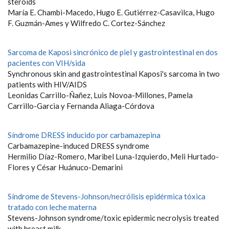
steroids
María E. Chambi-Macedo, Hugo E. Gutiérrez-Casavilca, Hugo
F. Guzmán-Ames y Wilfredo C. Cortez-Sánchez
Sarcoma de Kaposi sincrónico de piel y gastrointestinal en dos
pacientes con VIH/sida
Synchronous skin and gastrointestinal Kaposi's sarcoma in two
patients with HIV/AIDS
Leonidas Carrillo-Ñañez, Luis Novoa-Millones, Pamela
Carrillo-Garcia y Fernanda Aliaga-Córdova
Síndrome DRESS inducido por carbamazepina
Carbamazepine-induced DRESS syndrome
Hermilio Díaz-Romero, Maribel Luna-Izquierdo, Meli Hurtado-
Flores y César Huánuco-Demarini
Síndrome de Stevens-Johnson/necrólisis epidérmica tóxica
tratado con leche materna
Stevens-Johnson syndrome/toxic epidermic necrolysis treated
with breast milk