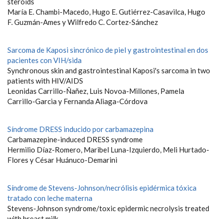
steroids
María E. Chambi-Macedo, Hugo E. Gutiérrez-Casavilca, Hugo
F. Guzmán-Ames y Wilfredo C. Cortez-Sánchez
Sarcoma de Kaposi sincrónico de piel y gastrointestinal en dos
pacientes con VIH/sida
Synchronous skin and gastrointestinal Kaposi's sarcoma in two
patients with HIV/AIDS
Leonidas Carrillo-Ñañez, Luis Novoa-Millones, Pamela
Carrillo-Garcia y Fernanda Aliaga-Córdova
Síndrome DRESS inducido por carbamazepina
Carbamazepine-induced DRESS syndrome
Hermilio Díaz-Romero, Maribel Luna-Izquierdo, Meli Hurtado-
Flores y César Huánuco-Demarini
Síndrome de Stevens-Johnson/necrólisis epidérmica tóxica
tratado con leche materna
Stevens-Johnson syndrome/toxic epidermic necrolysis treated
with breast milk