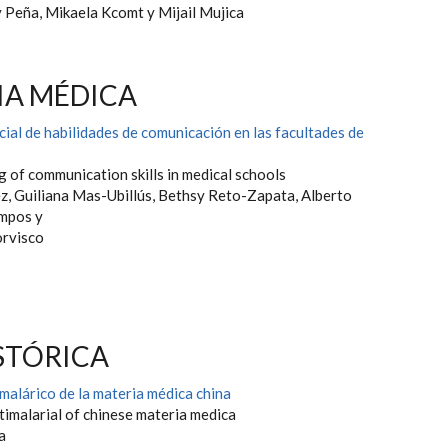
y Peña, Mikaela Kcomt y Mijail Mujica
A MÉDICA
ial de habilidades de comunicación en las facultades de
g of communication skills in medical schools
z, Guiliana Mas-Ubillús, Bethsy Reto-Zapata, Alberto
mpos y
orvisco
STÓRICA
malárico de la materia médica china
timalarial of chinese materia medica
va