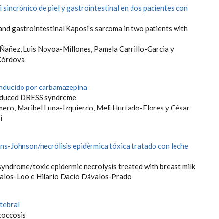
sincrónico de piel y gastrointestinal en dos pacientes con
and gastrointestinal Kaposi's sarcoma in two patients with
-Ñañez, Luis Novoa-Millones, Pamela Carrillo-Garcia y
Córdova
nducido por carbamazepina
nduced DRESS syndrome
ero, Maribel Luna-Izquierdo, Meli Hurtado-Flores y César
i
ns-Johnson/necrólisis epidérmica tóxica tratado con leche
yndrome/toxic epidermic necrolysis treated with breast milk
alos-Loo e Hilario Dacio Dávalos-Prado
tebral
coccosis