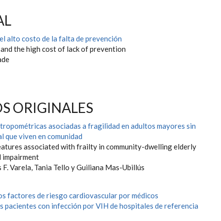
AL
el alto costo de la falta de prevención
nd the high cost of lack of prevention
ade
S ORIGINALES
ntropométricas asociadas a fragilidad en adultos mayores sin
al que viven en comunidad
atures associated with frailty in community-dwelling elderly
l impairment
s F. Varela, Tania Tello y Guiliana Mas-Ubillús
los factores de riesgo cardiovascular por médicos
s pacientes con infección por VIH de hospitales de referencia