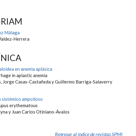
ÓRIAM
anz Málaga
Valdez-Herrera
ÍNICA
loidea en anemia aplásica
hage in aplastic anemia
, Jorge Casas-Castañeda y Guillermo Barriga-Salaverry
 sistémico ampolloso
lupus erythematous
yna y Juan Carlos Otiniano-Ávalos
Regresar al indice de revistas SPMI