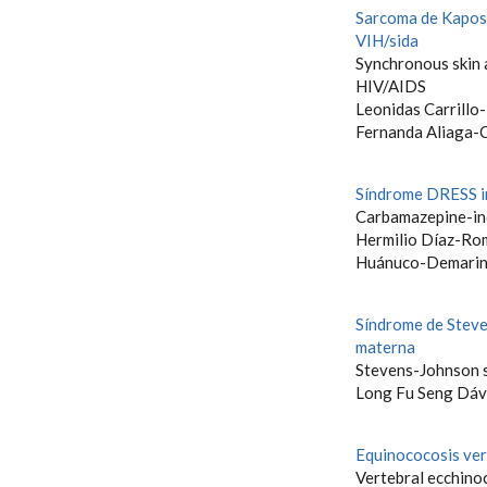
Sarcoma de Kaposi 
VIH/sida
Synchronous skin 
HIV/AIDS
Leonidas Carrillo
Fernanda Aliaga-
Síndrome DRESS i
Carbamazepine-i
Hermilio Díaz-Rom
Huánuco-Demarin
Síndrome de Steve
materna
Stevens-Johnson s
Long Fu Seng Dáv
Equinococosis ver
Vertebral ecchino