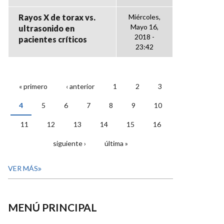
Rayos X de torax vs.
Miércoles,
Mayo 16,
ultrasonido en
2018 -
pacientes críticos
23:42
« primero
‹ anterior
1
2
3
PÁGINAS
4
5
6
7
8
9
10
11
12
13
14
15
16
siguiente ›
última »
VER MÁS
MENÚ PRINCIPAL