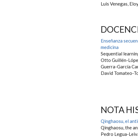
Luis Venegas, Elo
DOCENCI
Enseñanza secuenc
medicina
Sequential learnin
Otto Guillén-Lópe
Guerra-García Ca
David Tomateo-T
NOTA HI
Qinghaosu, el anti
Qinghaosu, the an
Pedro Legua-Lei