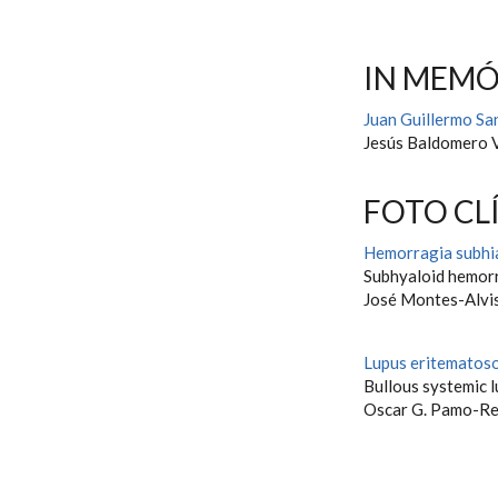
IN MEM
Juan Guillermo S
Jesús Baldomero 
FOTO CL
Hemorragia subhia
Subhyaloid hemorr
José Montes-Alvis
Lupus eritematoso
Bullous systemic 
Oscar G. Pamo-Re