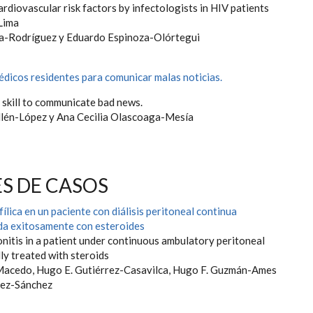
cardiovascular risk factors by infectologists in HIV patients
 Lima
a-Rodríguez y Eduardo Espinoza-Olórtegui
édicos residentes para comunicar malas noticias.
 skill to communicate bad news.
llén-López y Ana Cecilia Olascoaga-Mesía
S DE CASOS
fílica en un paciente con diálisis peritoneal continua
da exitosamente con esteroides
onitis in a patient under continuous ambulatory peritoneal
lly treated with steroids
Macedo, Hugo E. Gutiérrez-Casavilca, Hugo F. Guzmán-Ames
tez-Sánchez