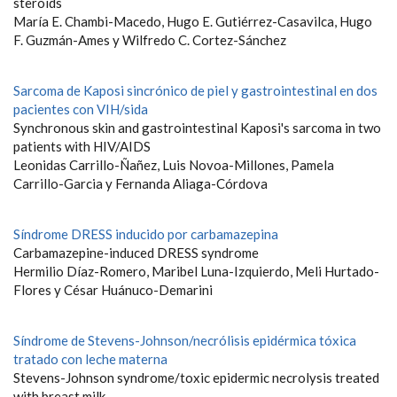
steroids
María E. Chambi-Macedo, Hugo E. Gutiérrez-Casavilca, Hugo
F. Guzmán-Ames y Wilfredo C. Cortez-Sánchez
Sarcoma de Kaposi sincrónico de piel y gastrointestinal en dos
pacientes con VIH/sida
Synchronous skin and gastrointestinal Kaposi's sarcoma in two
patients with HIV/AIDS
Leonidas Carrillo-Ñañez, Luis Novoa-Millones, Pamela
Carrillo-Garcia y Fernanda Aliaga-Córdova
Síndrome DRESS inducido por carbamazepina
Carbamazepine-induced DRESS syndrome
Hermilio Díaz-Romero, Maribel Luna-Izquierdo, Meli Hurtado-
Flores y César Huánuco-Demarini
Síndrome de Stevens-Johnson/necrólisis epidérmica tóxica
tratado con leche materna
Stevens-Johnson syndrome/toxic epidermic necrolysis treated
with breast milk