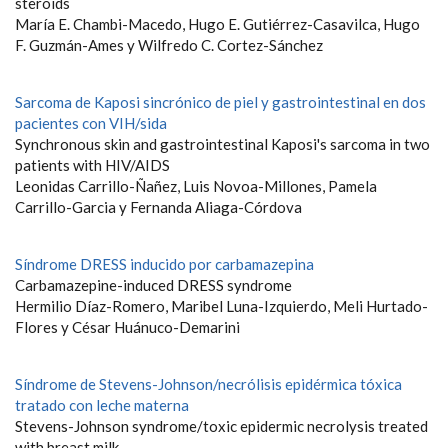
steroids
María E. Chambi-Macedo, Hugo E. Gutiérrez-Casavilca, Hugo
F. Guzmán-Ames y Wilfredo C. Cortez-Sánchez
Sarcoma de Kaposi sincrónico de piel y gastrointestinal en dos
pacientes con VIH/sida
Synchronous skin and gastrointestinal Kaposi's sarcoma in two
patients with HIV/AIDS
Leonidas Carrillo-Ñañez, Luis Novoa-Millones, Pamela
Carrillo-Garcia y Fernanda Aliaga-Córdova
Síndrome DRESS inducido por carbamazepina
Carbamazepine-induced DRESS syndrome
Hermilio Díaz-Romero, Maribel Luna-Izquierdo, Meli Hurtado-
Flores y César Huánuco-Demarini
Síndrome de Stevens-Johnson/necrólisis epidérmica tóxica
tratado con leche materna
Stevens-Johnson syndrome/toxic epidermic necrolysis treated
with breast milk