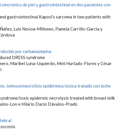
sincrónico de piel y gastrointestinal en dos pacientes con
and gastrointestinal Kaposi's sarcoma in two patients with
-Ñañez, Luis Novoa-Millones, Pamela Carrillo-Garcia y
Córdova
nducido por carbamazepina
nduced DRESS syndrome
ero, Maribel Luna-Izquierdo, Meli Hurtado-Flores y César
i
ns-Johnson/necrólisis epidérmica tóxica tratado con leche
yndrome/toxic epidermic necrolysis treated with breast milk
alos-Loo e Hilario Dacio Dávalos-Prado
tebral
coccosis