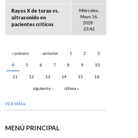
Rayos X de torax vs.
Miércoles,
Mayo 16,
ultrasonido en
2018 -
pacientes críticos
23:42
« primero
‹ anterior
1
2
3
PÁGINAS
4
5
6
7
8
9
10
11
12
13
14
15
16
siguiente ›
última »
VER MÁS
MENÚ PRINCIPAL