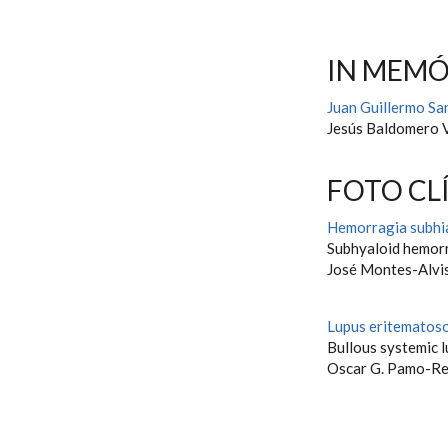
IN MEM
Juan Guillermo S
Jesús Baldomero 
FOTO CL
Hemorragia subhia
Subhyaloid hemorr
José Montes-Alvis
Lupus eritematoso
Bullous systemic 
Oscar G. Pamo-Re