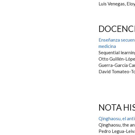
Luis Venegas, Elo
DOCENCI
Enseñanza secuenc
medicina
Sequential learnin
Otto Guillén-Lópe
Guerra-García Ca
David Tomateo-T
NOTA HI
Qinghaosu, el anti
Qinghaosu, the an
Pedro Legua-Lei