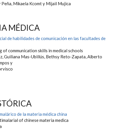
y Peña, Mikaela Kcomt y Mijail Mujica
A MÉDICA
ial de habilidades de comunicación en las facultades de
g of communication skills in medical schools
z, Guiliana Mas-Ubillús, Bethsy Reto-Zapata, Alberto
mpos y
orvisco
STÓRICA
malárico de la materia médica china
timalarial of chinese materia medica
va