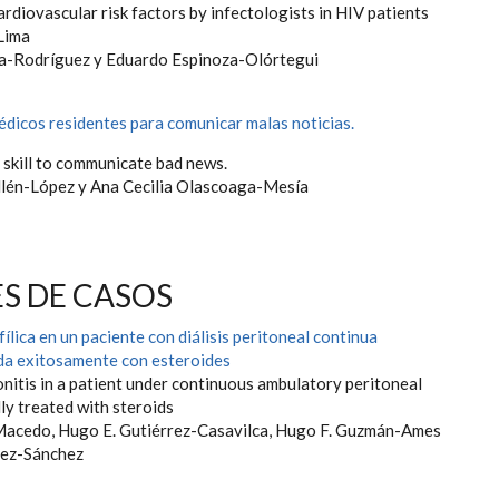
cardiovascular risk factors by infectologists in HIV patients
 Lima
a-Rodríguez y Eduardo Espinoza-Olórtegui
édicos residentes para comunicar malas noticias.
 skill to communicate bad news.
llén-López y Ana Cecilia Olascoaga-Mesía
S DE CASOS
fílica en un paciente con diálisis peritoneal continua
da exitosamente con esteroides
onitis in a patient under continuous ambulatory peritoneal
lly treated with steroids
Macedo, Hugo E. Gutiérrez-Casavilca, Hugo F. Guzmán-Ames
tez-Sánchez