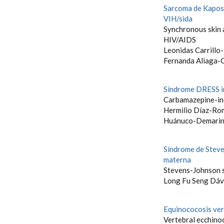
Sarcoma de Kaposi 
VIH/sida
Synchronous skin 
HIV/AIDS
Leonidas Carrillo
Fernanda Aliaga-
Síndrome DRESS i
Carbamazepine-i
Hermilio Díaz-Rom
Huánuco-Demarin
Síndrome de Steve
materna
Stevens-Johnson s
Long Fu Seng Dáv
Equinococosis ver
Vertebral ecchino