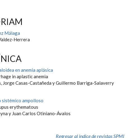
ÓRIAM
anz Málaga
Valdez-Herrera
ÍNICA
loidea en anemia aplásica
hage in aplastic anemia
, Jorge Casas-Castañeda y Guillermo Barriga-Salaverry
 sistémico ampolloso
lupus erythematous
yna y Juan Carlos Otiniano-Ávalos
Regresar al indice de revistas SPMI