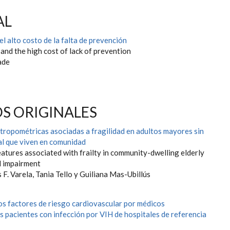
AL
el alto costo de la falta de prevención
nd the high cost of lack of prevention
ade
S ORIGINALES
ntropométricas asociadas a fragilidad en adultos mayores sin
al que viven en comunidad
atures associated with frailty in community-dwelling elderly
l impairment
s F. Varela, Tania Tello y Guiliana Mas-Ubillús
los factores de riesgo cardiovascular por médicos
s pacientes con infección por VIH de hospitales de referencia