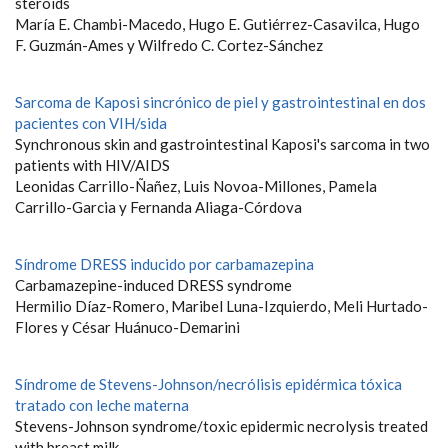
steroids
María E. Chambi-Macedo, Hugo E. Gutiérrez-Casavilca, Hugo
F. Guzmán-Ames y Wilfredo C. Cortez-Sánchez
Sarcoma de Kaposi sincrónico de piel y gastrointestinal en dos
pacientes con VIH/sida
Synchronous skin and gastrointestinal Kaposi's sarcoma in two
patients with HIV/AIDS
Leonidas Carrillo-Ñañez, Luis Novoa-Millones, Pamela
Carrillo-Garcia y Fernanda Aliaga-Córdova
Síndrome DRESS inducido por carbamazepina
Carbamazepine-induced DRESS syndrome
Hermilio Díaz-Romero, Maribel Luna-Izquierdo, Meli Hurtado-
Flores y César Huánuco-Demarini
Síndrome de Stevens-Johnson/necrólisis epidérmica tóxica
tratado con leche materna
Stevens-Johnson syndrome/toxic epidermic necrolysis treated
with breast milk