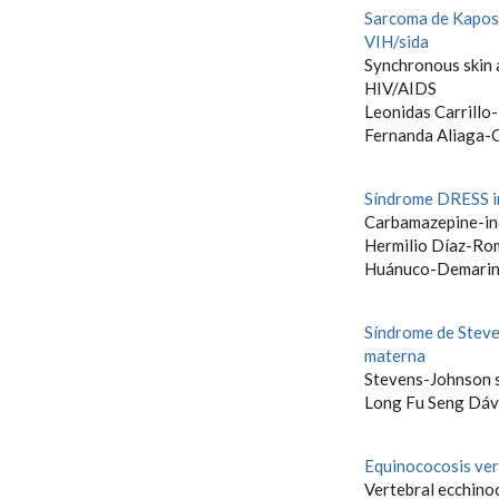
Sarcoma de Kaposi 
VIH/sida
Synchronous skin 
HIV/AIDS
Leonidas Carrillo
Fernanda Aliaga-
Síndrome DRESS i
Carbamazepine-i
Hermilio Díaz-Rom
Huánuco-Demarin
Síndrome de Steve
materna
Stevens-Johnson s
Long Fu Seng Dáv
Equinococosis ver
Vertebral ecchino