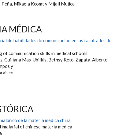
y Peña, Mikaela Kcomt y Mijail Mujica
A MÉDICA
ial de habilidades de comunicación en las facultades de
g of communication skills in medical schools
z, Guiliana Mas-Ubillús, Bethsy Reto-Zapata, Alberto
mpos y
orvisco
STÓRICA
malárico de la materia médica china
timalarial of chinese materia medica
va