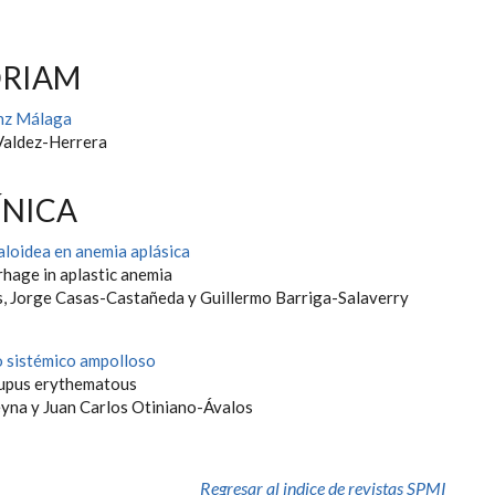
ÓRIAM
anz Málaga
Valdez-Herrera
ÍNICA
loidea en anemia aplásica
hage in aplastic anemia
, Jorge Casas-Castañeda y Guillermo Barriga-Salaverry
 sistémico ampolloso
lupus erythematous
yna y Juan Carlos Otiniano-Ávalos
Regresar al indice de revistas SPMI