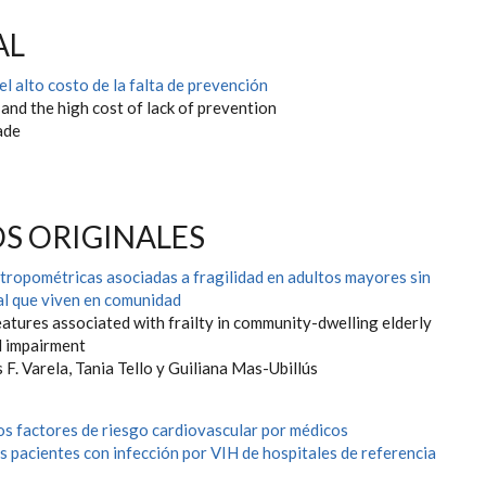
AL
el alto costo de la falta de prevención
nd the high cost of lack of prevention
ade
S ORIGINALES
ntropométricas asociadas a fragilidad en adultos mayores sin
al que viven en comunidad
atures associated with frailty in community-dwelling elderly
l impairment
s F. Varela, Tania Tello y Guiliana Mas-Ubillús
los factores de riesgo cardiovascular por médicos
s pacientes con infección por VIH de hospitales de referencia