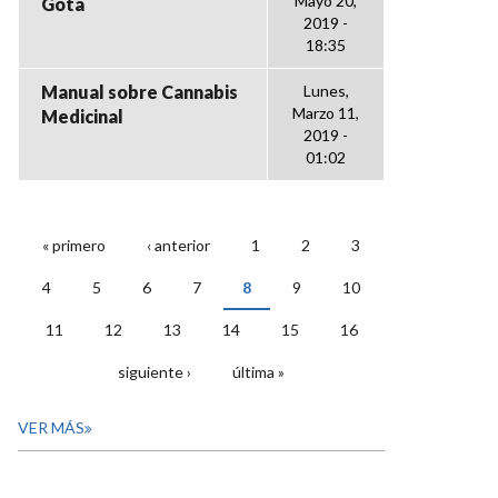
Mayo 20,
Gota
2019 -
18:35
Manual sobre Cannabis
Lunes,
Marzo 11,
Medicinal
2019 -
01:02
« primero
‹ anterior
1
2
3
PÁGINAS
4
5
6
7
8
9
10
11
12
13
14
15
16
siguiente ›
última »
VER MÁS