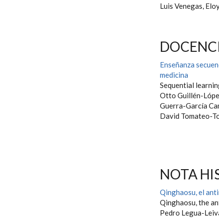
Luis Venegas, Elo
DOCENCI
Enseñanza secuenc
medicina
Sequential learnin
Otto Guillén-Lópe
Guerra-García Ca
David Tomateo-T
NOTA HI
Qinghaosu, el anti
Qinghaosu, the an
Pedro Legua-Lei