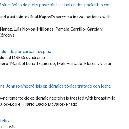
sincrónico de piel y gastrointestinal en dos pacientes con
and gastrointestinal Kaposi's sarcoma in two patients with
-Ñañez, Luis Novoa-Millones, Pamela Carrillo-Garcia y
Córdova
nducido por carbamazepina
nduced DRESS syndrome
ero, Maribel Luna-Izquierdo, Meli Hurtado-Flores y César
i
ns-Johnson/necrólisis epidérmica tóxica tratado con leche
yndrome/toxic epidermic necrolysis treated with breast milk
alos-Loo e Hilario Dacio Dávalos-Prado
tebral
coccosis