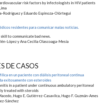
cardiovascular risk factors by infectologists in HIV patients
 Lima
a-Rodríguez y Eduardo Espinoza-Olórtegui
édicos residentes para comunicar malas noticias.
 skill to communicate bad news.
llén-López y Ana Cecilia Olascoaga-Mesía
S DE CASOS
fílica en un paciente con diálisis peritoneal continua
da exitosamente con esteroides
onitis in a patient under continuous ambulatory peritoneal
lly treated with steroids
Macedo, Hugo E. Gutiérrez-Casavilca, Hugo F. Guzmán-Ames
tez-Sánchez