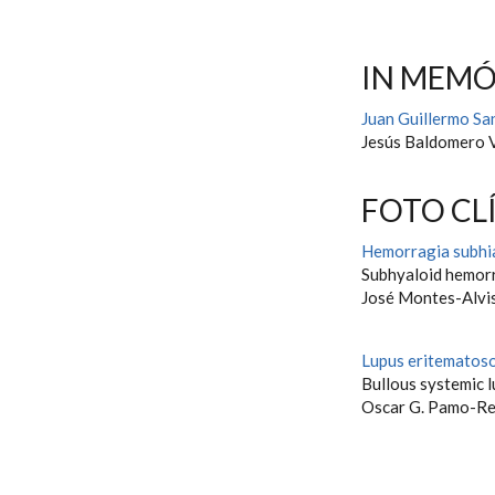
IN MEM
Juan Guillermo S
Jesús Baldomero 
FOTO CL
Hemorragia subhia
Subhyaloid hemorr
José Montes-Alvis
Lupus eritematoso
Bullous systemic 
Oscar G. Pamo-Re