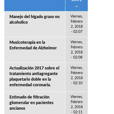
Manejo del hígado graso no
Viernes,
Febrero
alcoholico
2, 2018
- 02:07
Musicoterapia en la
Viernes,
Febrero
Enfermedad de Alzheimer
2, 2018
- 02:08
Actualización 2017 sobre el
Viernes,
Febrero
tratamiento antiagregante
2, 2018
plaquetario doble en la
- 02:10
enfermedad coronaria.
Estimado de filtración
Viernes,
Febrero
glomerular en pacientes
2, 2018
ancianos
- 02:11