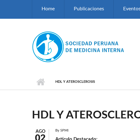
Pasar al contenido principal
Home
Publicaciones
Evento
HDL Y ATEROSCLEROSIS
HDL Y ATEROSCLERO
By
SPMI
AGO
02
Artículo Destacado: