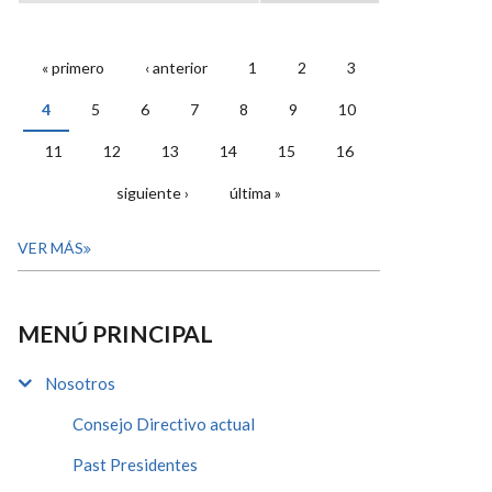
« primero
‹ anterior
1
2
3
PÁGINAS
4
5
6
7
8
9
10
11
12
13
14
15
16
siguiente ›
última »
VER MÁS
MENÚ PRINCIPAL
Nosotros
Consejo Directivo actual
Past Presidentes