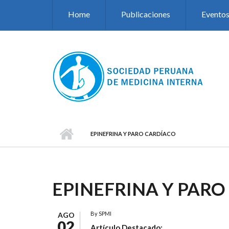
Pasar al contenido principal
Home
Publicaciones
Evento
EPINEFRINA Y PARO CARDÍACO
EPINEFRINA Y PAR
By
SPMI
AGO
02
Artículo Destacado: