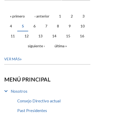
« primero
‹ anterior
1
2
3
PÁGINAS
4
5
6
7
8
9
10
11
12
13
14
15
16
siguiente ›
última »
VER MÁS
MENÚ PRINCIPAL
Nosotros
Consejo Directivo actual
Past Presidentes