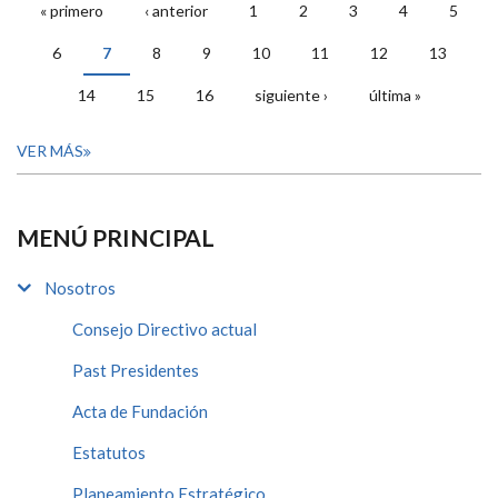
« primero
‹ anterior
1
2
3
4
5
PÁGINAS
6
7
8
9
10
11
12
13
14
15
16
siguiente ›
última »
VER MÁS
MENÚ PRINCIPAL
Nosotros
Consejo Directivo actual
Past Presidentes
Acta de Fundación
Estatutos
Planeamiento Estratégico