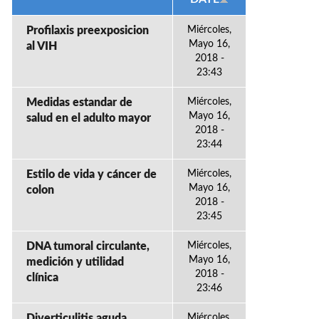
Profilaxis preexposicion
Miércoles,
Mayo 16,
al VIH
2018 -
23:43
Medidas estandar de
Miércoles,
Mayo 16,
salud en el adulto mayor
2018 -
23:44
Estilo de vida y cáncer de
Miércoles,
Mayo 16,
colon
2018 -
23:45
DNA tumoral circulante,
Miércoles,
Mayo 16,
medición y utilidad
2018 -
clínica
23:46
Diverticulitis aguda
Miércoles,