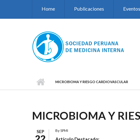
Pasar al contenido principal
Home
Publicaciones
Evento
MICROBIOMA Y RIESGO CARDIOVASCULAR
MICROBIOMA Y RIE
By
SPMI
SEP
22
Artículo Destacado: