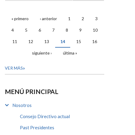
« primero
‹ anterior
1
2
3
PÁGINAS
4
5
6
7
8
9
10
11
12
13
14
15
16
siguiente ›
última »
VER MÁS
MENÚ PRINCIPAL
Nosotros
Consejo Directivo actual
Past Presidentes