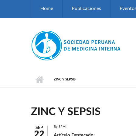
Pasar al contenido principal
Home
Publicaciones
Evento
ZINC Y SEPSIS
ZINC Y SEPSIS
By
SPMI
SEP
22
Artículo Destacado: