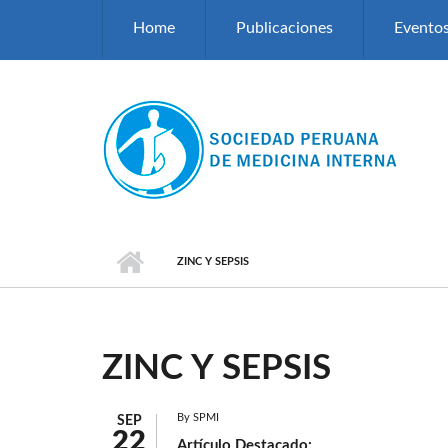
Pasar al contenido principal
Home
Publicaciones
Evento
ZINC Y SEPSIS
ZINC Y SEPSIS
By
SPMI
SEP
22
Artículo Destacado: