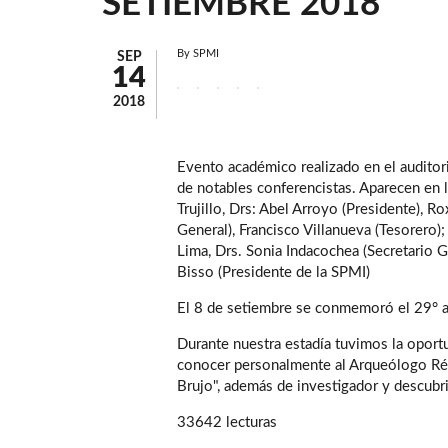
SETIEMBRE 2018
By
SPMI
SEP
14
2018
Evento académico realizado en el auditori
de notables conferencistas. Aparecen en l
Trujillo, Drs: Abel Arroyo (Presidente), 
General), Francisco Villanueva (Tesorero
Lima, Drs. Sonia Indacochea (Secretario G
Bisso (Presidente de la SPMI)
El 8 de setiembre se conmemoró el 29° ani
Durante nuestra estadía tuvimos la oport
conocer personalmente al Arqueólogo Rég
Brujo", además de investigador y descubr
33642 lecturas