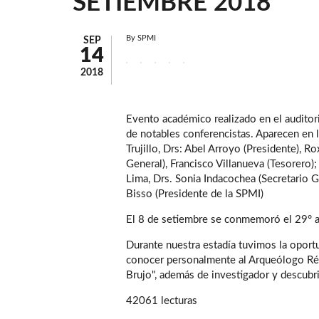
SETIEMBRE 2018
By
SPMI
SEP
14
2018
Evento académico realizado en el auditori
de notables conferencistas. Aparecen en l
Trujillo, Drs: Abel Arroyo (Presidente), 
General), Francisco Villanueva (Tesorero
Lima, Drs. Sonia Indacochea (Secretario G
Bisso (Presidente de la SPMI)
El 8 de setiembre se conmemoró el 29° ani
Durante nuestra estadía tuvimos la oport
conocer personalmente al Arqueólogo Rég
Brujo", además de investigador y descubr
42061 lecturas