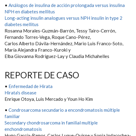
•
Análogos de insulina de acción prolongada versus insulina
NPH en diabetes mellitus
Long-acting insulin analogues versus NPH insulin in type 2
diabetes mellitus
Rosanna Morales-Guzmán-Barrón, Tessy Tairo-Cerrón,
Fernando Torres-Vega, Roque Cano-Pérez,
Carlos Alberto Dávila-Hernández, Mario Luis Franco-Soto,
María Alejandra Franco-Kuroki y
Elba Giovanna Rodríguez-Lay y Claudia Michahelles
REPORTE DE CASO
•
Enfermedad de Hirata
Hirata's disease
Enrique Otoya, Luis Mercado y Youn Ho Kim
•
Condrosarcoma secundario a encondromatosis múltiple
familiar
Secondary chondrosarcoma in familial multiple
enchondromatosis
Hugo García-Ramos, Carlos Luque-Quispe y Sonia Indacochea-