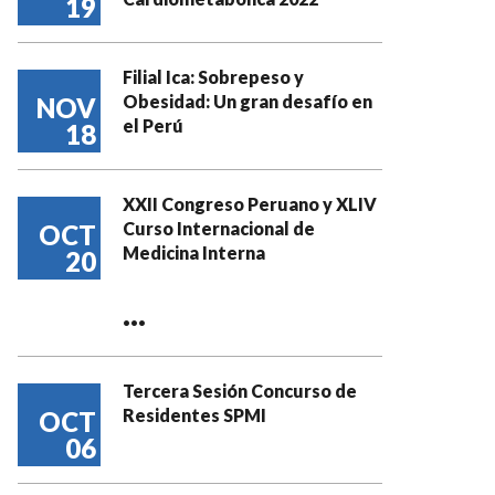
19
Filial Ica: Sobrepeso y
Obesidad: Un gran desafío en
NOV
el Perú
18
XXII Congreso Peruano y XLIV
Curso Internacional de
OCT
Medicina Interna
20
...
Tercera Sesión Concurso de
Residentes SPMI
OCT
06