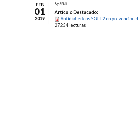
By
SPMI
FEB
01
Artículo Destacado:
2019
Antidiabeticos SGLT2 en prevencion de
27234 lecturas