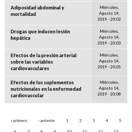
Adiposidad abdominal y
Miércoles,
Agosto 14,
mortalidad
2019 - 20:02
Drogas que inducen lesión
Miércoles,
Agosto 14,
hepática
2019 - 20:03
Efectos de la presión arterial
Miércoles,
Agosto 14,
sobre las variables
2019 - 20:05
cardiovasculares
Efectos de los suplementos
Miércoles,
Agosto 14,
nutricionales en la enfermedad
2019 - 20:08
cardiovascular
« primero
‹ anterior
1
2
3
4
5
PÁGINAS
6
7
8
9
10
11
12
13