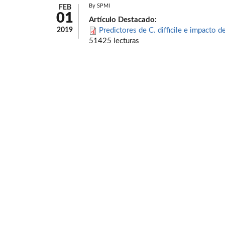
By
SPMI
FEB
01
Artículo Destacado:
2019
Predictores de C. difficile e impacto d
51425 lecturas